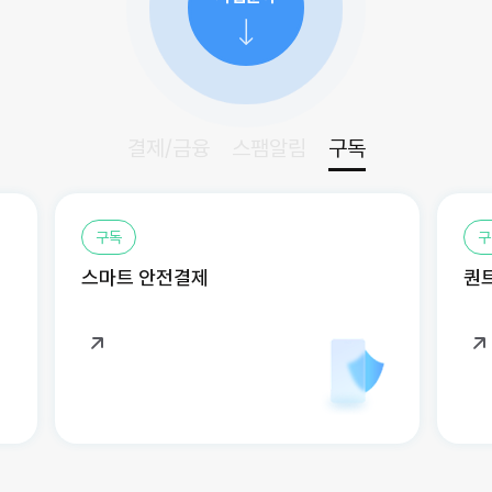
결제/금융
스팸알림
구독
구독
구
스마트 안전결제
퀀